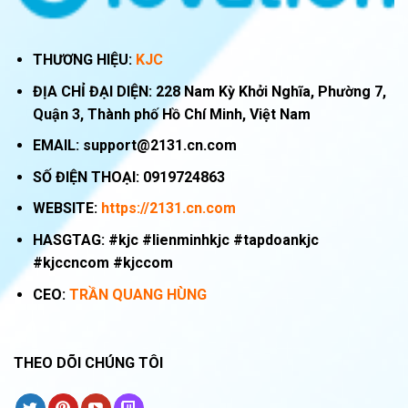
THƯƠNG HIỆU:
KJC
ĐỊA CHỈ ĐẠI DIỆN:
228 Nam Kỳ Khởi Nghĩa, Phường 7,
Quận 3, Thành phố Hồ Chí Minh, Việt Nam
EMAIL:
support@2131.cn.com
SỐ ĐIỆN THOẠI:
0919724863
WEBSITE:
https://2131.cn.com
HASGTAG: #kjc #lienminhkjc #tapdoankjc
#kjccncom #kjccom
CEO:
TRẦN QUANG HÙNG
THEO DÕI CHÚNG TÔI