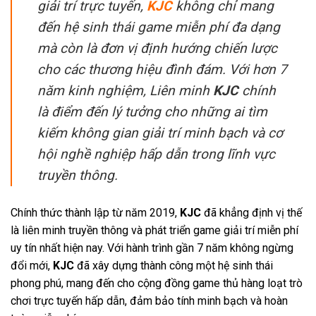
giải trí trực tuyến,
KJC
không chỉ mang
đến hệ sinh thái game miễn phí đa dạng
mà còn là đơn vị định hướng chiến lược
cho các thương hiệu đình đám. Với hơn 7
năm kinh nghiệm, Liên minh
KJC
chính
là điểm đến lý tưởng cho những ai tìm
kiếm không gian giải trí minh bạch và cơ
hội nghề nghiệp hấp dẫn trong lĩnh vực
truyền thông.
Chính thức thành lập từ năm 2019,
KJC
đã khẳng định vị thế
là liên minh truyền thông và phát triển game giải trí miễn phí
uy tín nhất hiện nay. Với hành trình gần 7 năm không ngừng
đổi mới,
KJC
đã xây dựng thành công một hệ sinh thái
phong phú, mang đến cho cộng đồng game thủ hàng loạt trò
chơi trực tuyến hấp dẫn, đảm bảo tính minh bạch và hoàn