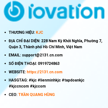
THƯƠNG HIỆU:
KJC
ĐỊA CHỈ ĐẠI DIỆN:
228 Nam Kỳ Khởi Nghĩa, Phường 7,
Quận 3, Thành phố Hồ Chí Minh, Việt Nam
EMAIL:
support@2131.cn.com
SỐ ĐIỆN THOẠI:
0919724863
WEBSITE:
https://2131.cn.com
HASGTAG: #kjc #lienminhkjc #tapdoankjc
#kjccncom #kjccom
CEO:
TRẦN QUANG HÙNG