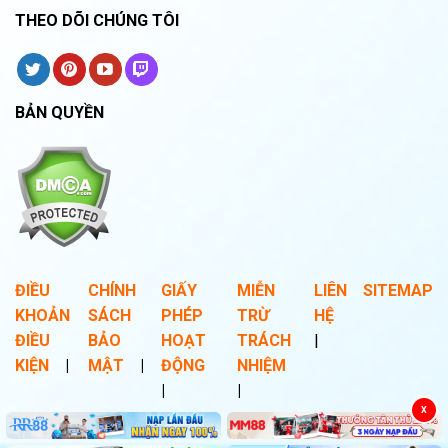
THEO DÕI CHÚNG TÔI
BẢN QUYỀN
ĐIỀU
CHÍNH
GIẤY
MIỄN
LIÊN
SITEMAP
KHOẢN
SÁCH
PHÉP
TRỪ
HỆ
ĐIỀU
BẢO
HOẠT
TRÁCH
|
KIỆN
|
MẬT
|
ĐỘNG
NHIỆM
|
|
X