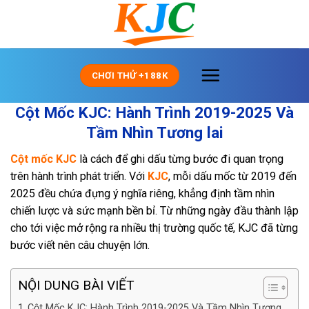
Skip
to
content
CHƠI THỬ +188K
Cột Mốc KJC: Hành Trình 2019-2025 Và
Tầm Nhìn Tương lai
Cột mốc KJC
là cách để ghi dấu từng bước đi quan trọng
trên hành trình phát triển. Với
KJC
, mỗi dấu mốc từ 2019 đến
2025 đều chứa đựng ý nghĩa riêng, khẳng định tầm nhìn
chiến lược và sức mạnh bền bỉ. Từ những ngày đầu thành lập
cho tới việc mở rộng ra nhiều thị trường quốc tế, KJC đã từng
bước viết nên câu chuyện lớn.
NỘI DUNG BÀI VIẾT
Cột Mốc KJC: Hành Trình 2019-2025 Và Tầm Nhìn Tương