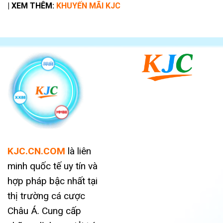
| XEM THÊM:
KHUYẾN MÃI KJC
KJC.CN.COM
là liên
minh quốc tế uy tín và
hợp pháp bậc nhất tại
thị trường cá cược
Châu Á. Cung cấp