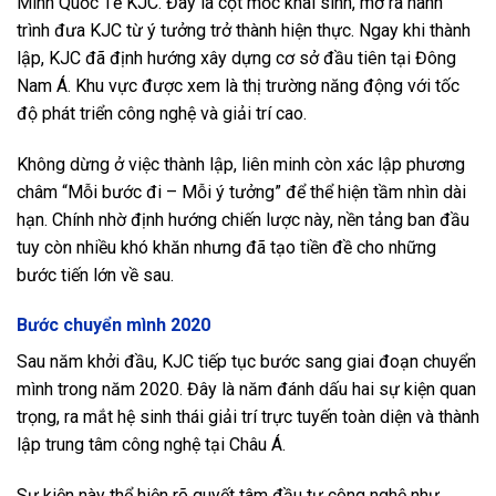
Minh Quốc Tế KJC. Đây là cột mốc khai sinh, mở ra hành
trình đưa KJC từ ý tưởng trở thành hiện thực. Ngay khi thành
lập, KJC đã định hướng xây dựng cơ sở đầu tiên tại Đông
Nam Á. Khu vực được xem là thị trường năng động với tốc
độ phát triển công nghệ và giải trí cao.
Không dừng ở việc thành lập, liên minh còn xác lập phương
châm “Mỗi bước đi – Mỗi ý tưởng” để thể hiện tầm nhìn dài
hạn. Chính nhờ định hướng chiến lược này, nền tảng ban đầu
tuy còn nhiều khó khăn nhưng đã tạo tiền đề cho những
bước tiến lớn về sau.
Bước chuyển mình 2020
Sau năm khởi đầu, KJC tiếp tục bước sang giai đoạn chuyển
mình trong năm 2020. Đây là năm đánh dấu hai sự kiện quan
trọng, ra mắt hệ sinh thái giải trí trực tuyến toàn diện và thành
lập trung tâm công nghệ tại Châu Á.
Sự kiện này thể hiện rõ quyết tâm đầu tư công nghệ như